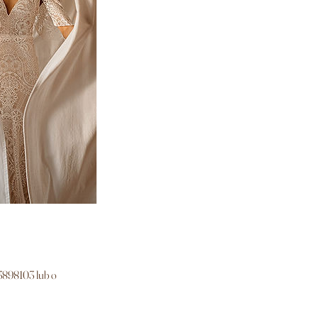
13898103 lub o