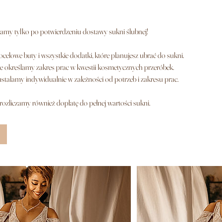
amy tylko po potwierdzeniu dostawy sukni ślubnej!
ocelowe buty i wszystkie dodatki, które planujesz ubrać do sukni.
e określamy zakres prac w kwestii kosmetycznych przeróbek.
stalamy indywidualnie w zależności od potrzeb i zakresu prac.
rozliczamy również dopłatę do pełnej wartości sukni.