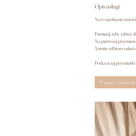
Opis usługi
Na to spotkanie umawi
Pamiętaj, żeby zabrać d
Na pierwszej przymiarc
Termin odbioru sukni u
Podczas tej przymiarki 
Poproś o rezerwację