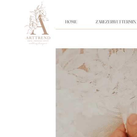
HOME
ZAREZERWUJ TERMIN
ARTTREND - Salon Sukien Ślubnych i Dekoracje ślubne | Gdańsk, Gdynia, Trójmiasto.Od 20
suknie ślubne po prostu, suknie ślubne melrose, suknie ślubne lost in love, suknie ślubne Anna
Suknie ślubne, dekoracje ślubne, pracownia de
ŚLUBNYCH, Flotystka, najbardziej pożądanie s