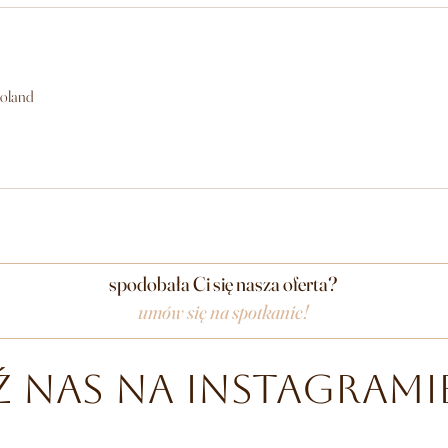
Poland
spodobała Ci się nasza oferta?
umów się na spotkanie!
ź nas na instagrami