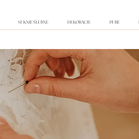
SUKNIE ŚLUBNE
DEKORACJE
PURE
 lat tworzymy śluby z duszą – styl, harmonia i emocje w każdym detalu.Nasze marki to: ANNA KARA, MELROSÉ, PO PROSTU, DAMA COUTURE. Suknie ślubne DAMA cou
 Kara,
koratorska, ANNA KARA, PO PROSTU, MELROSE, Gdańsk, Trójmiasto, Gdyna, SALON SUKI
alon sukien ślubnych w trójmieście, w gdańśku