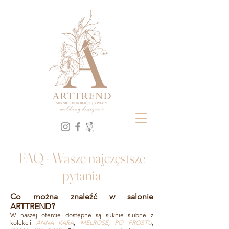
ARTTREND - Salon Sukien Ślubnych i Dekoracje ślubne | Gdańsk, Gdynia, Trójmiasto.Od 20 lat tworzymy śluby z duszą
– styl, harmonia i emocje w każdym detalu.Nasze marki to: ANNA KARA, MELROSÉ, PO PROSTU, DAMA COUTURE.
Suknie ślubne DAMA couture, suknie ślubne po prostu, suknie ślubne melrose, suknie ślubne lost in love, suknie
ślubne Anna Kara,
Suknie ślubne, dekoracje ślubne, pracownia dekoratorska, ANNA KARA, PO PROSTU,
MELROSE, Gdańsk, Trójmiasto, Gdyna, SALON SUKIEN ŚLUBNYCH, Flotystka, najbardziej
pożądanie salon sukien ślubnych w trójmieście, w gdańśku
FAQ
-
Wasze najczęstsze
pytania
Co można znaleźć w salonie
ARTTREND?
W naszej ofercie dostępne są suknie ślubne z
kolekcji
ANNA KARA
,
MELROSÉ
,
PO PROSTU
,