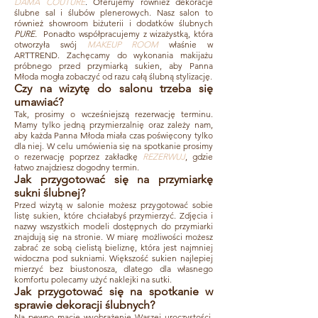
DAMA COUTURE
.
Oferujemy również dekoracje
ślubne sal i ślubów plenerowych. Nasz salon to
również showroom biżuterii i dodatków ślubnych
PURE.
Ponadto współpracujemy z wizażystką, która
otworzyła swój
MAKEUP ROOM
właśnie w
ARTTREND. Zachęcamy do wykonania makijażu
próbnego przed przymiarką sukien, aby Panna
Młoda mogła zobaczyć od razu całą ślubną stylizację.​
Czy na wizytę do salonu trzeba się
umawiać?
Tak, prosimy o wcześniejszą rezerwację terminu.
Mamy tylko jedną przymierzalnię oraz zależy nam,
aby każda Panna Młoda miała czas poświęcony tylko
dla niej. W celu umówienia się na spotkanie prosimy
o rezerwację poprzez zakładkę
REZERWUJ
, gdzie
łatwo znajdziesz dogodny termin.​
Jak przygotować się na przymiarkę
sukni ślubnej?
Przed wizytą w salonie możesz przygotować sobie
listę sukien, które chciałabyś przymierzyć. Zdjęcia i
nazwy wszystkich modeli dostępnych do przymiarki
znajdują się na stronie. W miarę możliwości możesz
zabrać ze sobą cielistą bieliznę, która jest najmniej
widoczna pod sukniami. Większość sukien najlepiej
mierzyć bez biustonosza, dlatego dla własnego
komfortu polecamy użyć naklejki na sutki.​
Jak przygotować się na spotkanie w
sprawie dekoracji ślubnych?
Na pewno macie wyobrażenie Waszej uroczystości.