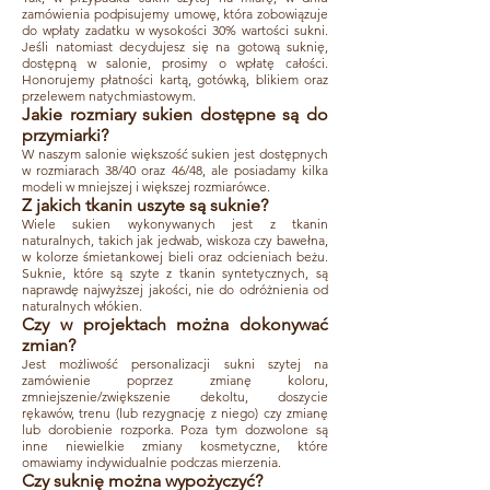
zamówienia podpisujemy umowę, która zobowiązuje
do wpłaty zadatku w wysokości 30% wartości sukni.
Jeśli natomiast decydujesz się na gotową suknię,
dostępną w salonie, prosimy o wpłatę całości.
Honorujemy płatności kartą, gotówką, blikiem oraz
przelewem natychmiastowym.​
Jakie rozmiary sukien dost
ę
pne są do
przymiarki?
W naszym salonie większość sukien jest dostępnych
w rozmiarach 38/40 oraz 46/48, ale posiadamy kilka
modeli w mniejszej i większej rozmiarówce.​
Z jakich tkanin uszyte są suknie?
Wiele sukien wykonywanych jest z tkanin
naturalnych, takich jak jedwab, wiskoza czy bawełna,
w kolorze śmietankowej bieli oraz odcieniach beżu.
Suknie, które są szyte z tkanin syntetycznych, są
naprawdę najwyższej jakości, nie do odróżnienia od
naturalnych włókien.
​Czy w projektach mo
ż
na dokonywa
ć
zmian?
Jest możliwość personalizacji sukni szytej na
zamówienie poprzez zmianę koloru,
zmniejszenie/zwiększenie dekoltu, doszycie
rękawów, trenu (lub rezygnację z niego) czy zmianę
lub dorobienie rozporka. Poza tym dozwolone są
inne niewielkie zmiany kosmetyczne, które
omawiamy indywidualnie podczas mierzenia.
Czy sukni
ę
mo
ż
na wypo
ż
yczy
ć
?