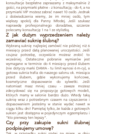
konsultacje bezpłatne zapraszamy z maksymalnie 2
gości, na przymiarki płatne - z konsultacją - do 4, a na
przymiarki VIP możesz zabrać nawet 10 osób. Jednak
z doświadczenia wiemy, że im mniej osób, tym
większy spokój dla Panny Młodej. Jeśli szukasz
naprawdę profesjonalnego doradztwa, szczerze
polecamy konsultację 1 na 1 ze stylistką.
Z jak dużym wyprzedzeniem należy
zamawiać suknię ślubn
ą
?
Wybraną suknię najlepiej zamówić nie później niż 6
miesięcy przed datą planowanej uroczystości. Jeśli
czujesz potrzebę, oczywiście możesz zrobić to
wcześniej. Ostateczne pobranie wymiarów jest
wymagane w terminie do 4 miesięcy przed ślubem
(nie dotyczy marki DAMA - tu limit wynosi 6 m-cy), a
gotowa suknia trafia do naszego salonu ok. miesiąca
przed ślubem, gdzie wykonujemy końcowe,
kosmetyczne dopasowanie do sylwetki. Jeśli
natomiast masz mniej czasu - zawsze możesz
zdecydować się na propozycję gotowych modeli,
których mamy w salonie bardzo dużo. Wtedy taką
suknię wraz z potrzebnym czasem na czyszczenie i
dopasowaniem jesteśmy w stanie wydać nawet w
ciągu kilku dni! Pamiętaj tylko, że każda z gotowych
sukien jest dostępna w pojedynczym egzemplarzu i
"kto pierwszy ten lepszy".
Czy przy zakupie sukni ślubnej
podpisujemy umow
ę
?
Tak, w przypadku sukni szytej na miarę, w dniu