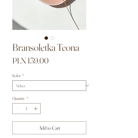
Bransoletka Teona
Price
PLN 139.00
Kolor
*
Quantity
*
Add to Cart