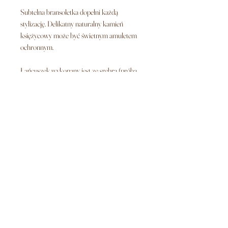
Subtelna bransoletka dopełni każdą
stylizację. Delikatny naturalny kamień
księżycowy może być świetnym amuletem
ochronnym.
Łańcuszek wykonany jest ze srebra (próba
925), pokrytego 24k złotem.
Obwód
Średnica kamienia
Biżuteria dostarczana jest w logowanym
pudełku.
Możliwe wykonanie bransoletki bez
pozłacania, ze srebra (próba 925).
Warunki zwrotu i reklamacji