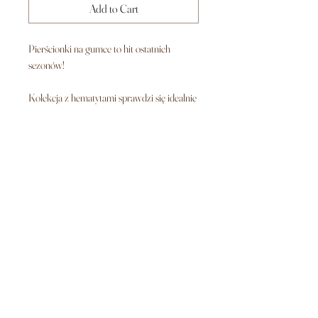
Add to Cart
Pierścionki na gumce to hit ostatnich
sezonów!
Kolekcja z hematytami sprawdzi się idealnie
na porę jesienno-zimową oraz dla
wszystkich kochających klasykę. Kamienie
w kolorze pudrowym dopasują się do każdej
stylizacji.
Idealnie nosi się je w parze.
Do wyboru hematyty w kolorze złotym,
srebrnym lub rose gold.
Pierścionki posiadamy w rozmiarze
uniwersalnym, jeśli chcesz określić czy
potrzebujesz mniejszy czy większy rozmiar