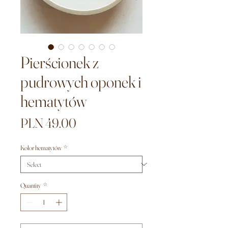
Pierścionek z
pudrowych oponek i
hematytów
Price
PLN 49.00
Kolor hematytów
*
Quantity
*