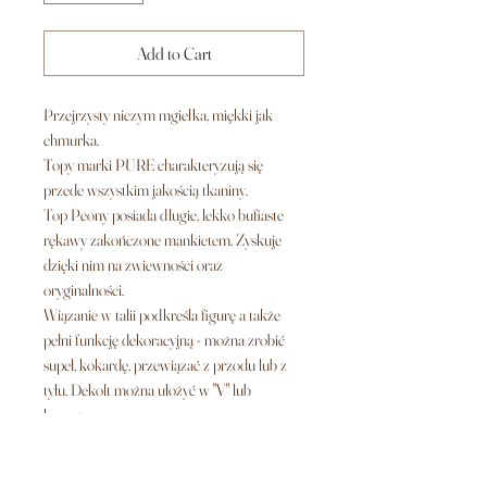
Add to Cart
Przejrzysty niczym mgiełka, miękki jak
chmurka.
Topy marki PURE charakteryzują się
przede wszystkim jakością tkaniny.
Top Peony posiada długie, lekko bufiaste
rękawy zakończone mankietem. Zyskuje
dzięki nim na zwiewności oraz
oryginalności.
Wiązanie w talii podkreśla figurę a także
pełni funkcję dekoracyjną - można zrobić
supeł, kokardę, przewiązać z przodu lub z
tyłu. Dekolt można ułożyć w "V" lub
kopertowo.
Wymiary