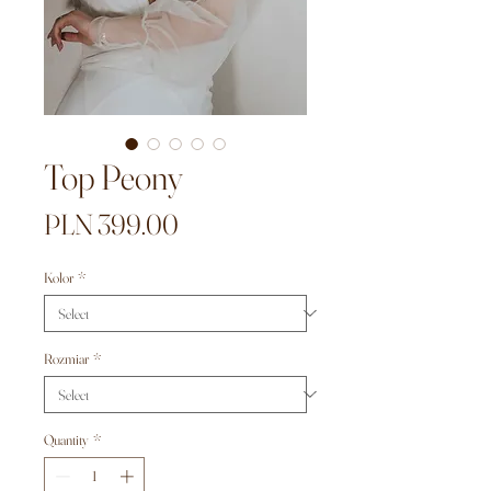
Top Peony
Price
PLN 399.00
Kolor
*
Rozmiar
*
Quantity
*