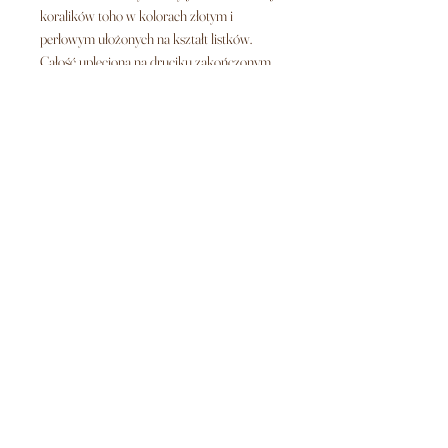
koralików toho w kolorach złotym i
perłowym ułożonych na kształt listków.
Całość upleciona na druciku zakończonym
pentelkami. Wianek montuje się we włosy
wsuwkami, wpinając je w pentelki, lub
dołączoną do konpletu wstążką w kolorze
śmietankowej bieli.
Długość wianka ok. 30cm
Ozdoba dostarczana jest w logowanym
pudełku.
Możliwe wykonanie wianka na druciku w
kolorze srebrnym lub rose gold.
Regulamin sklepu
|
Polityka prywatności
|
Zwroty i reklamacje
|
Wysyłka i dostawa