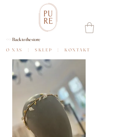
<<< Back to the store
O NAS
|
SKLEP
|
KONTAKT