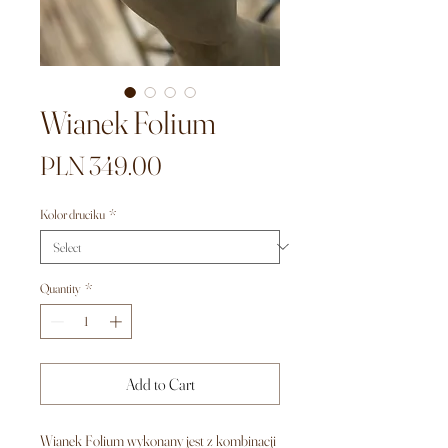
Wianek Folium
Price
PLN 349.00
Kolor druciku
*
Quantity
*
Add to Cart
Wianek Folium wykonany jest z kombinacji