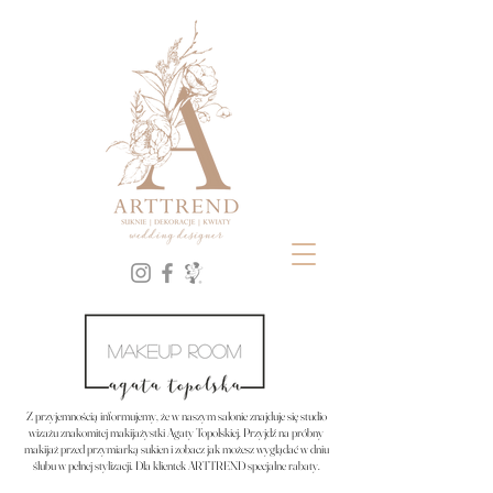
ARTTREND - Salon Sukien Ślubnych i Dekoracje ślubne | Gdańsk, Gdynia, Trójmiasto.Od 20 lat tworzymy śluby z duszą
– styl, harmonia i emocje w każdym detalu.Nasze marki to: ANNA KARA, MELROSÉ, PO PROSTU, DAMA COUTURE.
Suknie ślubne DAMA couture, suknie ślubne po prostu, suknie ślubne melrose, suknie ślubne lost in love, suknie
ślubne Anna Kara,
Suknie ślubne, dekoracje ślubne, pracownia dekoratorska, ANNA KARA, PO PROSTU,
MELROSE, Gdańsk, Trójmiasto, Gdyna, SALON SUKIEN ŚLUBNYCH, Flotystka, najbardziej
pożądanie salon sukien ślubnych w trójmieście, w gdańśku
Z przyjemnością informujemy, że w naszym salonie znajduje się
studio
wizażu znakomitej makijażystki Agaty Topolskiej.
Przyjdź na próbny
makijaż przed przymiarką sukien i zobacz jak możesz wyglądać w dniu
ślubu w pełnej stylizacji.
Dla klientek ARTTREND specjalne rabaty.