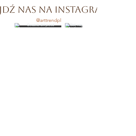
jdź nas na instagramie
@arttrendpl
Załaduj więcej