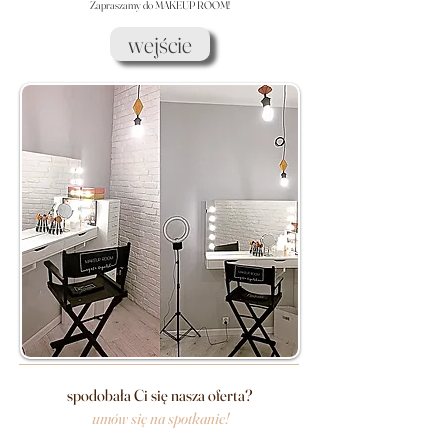
Zapraszamy do MAKEUP ROOM!
wejście
spodobała Ci się nasza oferta?
umów się na spotkanie!