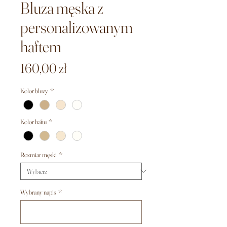
Bluza męska z
personalizowanym
haftem
Cena
160,00 zł
Kolor bluzy
*
Kolor haftu
*
Rozmiar męski
*
Wybrany napis
*