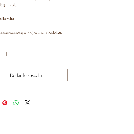
biglu-kole.
ałkowita
dostarczane są w logowanym pudełku.
Dodaj do koszyka