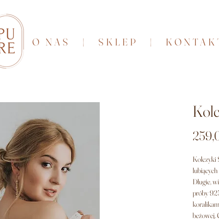
O NAS
|
SKLEP
|
KONTAK
Kolc
259,0
Kolczyki 
lubiących
Długie, w
próby 925
koralikam
beżowej. 