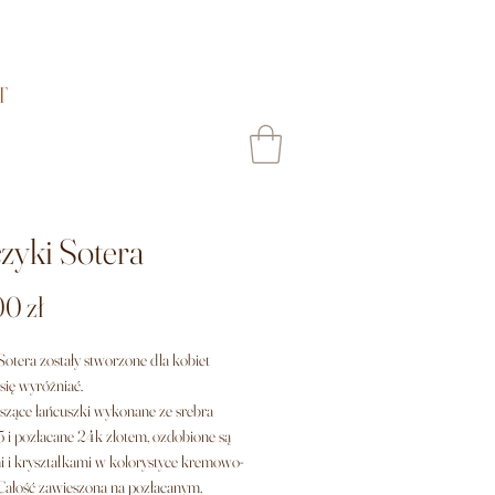
T
zyki Sotera
Cena
0 zł
Sotera zostały stworzone dla kobiet
 się wyróżniać.
iszące łańcuszki wykonane ze srebra
 i pozłacane 24k złotem, ozdobione są
i i kryształkami w kolorystyce kremowo-
Całość zawieszona na pozłacanym,