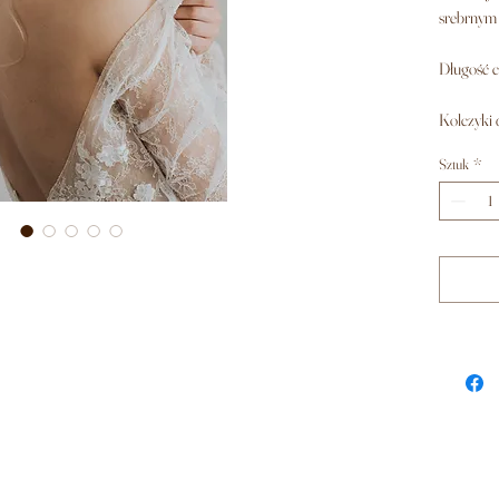
srebrnym 
Długość c
Kolczyki 
Sztuk
*