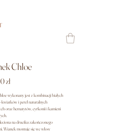
T
nek Chloe
Cena
0 zł
loe wykonany jest z kombinacji białych
-kwiatków i pereł naturalnych
h oraz hematytów, cyrkonii i kamieni
ych.
leciona na druciku zakończonego
i. Wianek montuje się we włosy