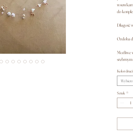
wsuwkami,
do konple
Długość 
Ozdoba do
Możliwe w
srebrnym 
Kolor druc
Wybierz
Sztuk
*