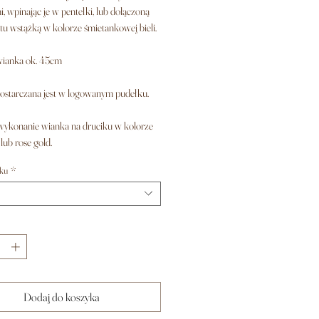
 wpinając je w pentelki, lub dołączoną
tu wstążką w kolorze śmietankowej bieli.
wianka ok. 45cm
starczana jest w logowanym pudełku.
ykonanie wianka na druciku w kolorze
lub rose gold.
iku
*
Dodaj do koszyka