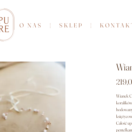
O NAS
|
SKLEP
|
KONTAK
Wia
219,0
Wianek Ch
koralików
hodowanyc
księżycow
Całość up
pentelkam